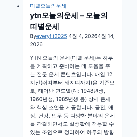
운
띠별오늘의운세
세
ytn오늘의운세 – 오늘의
지
띠별운세
윤
철
By
everyfit2025
4월 4, 2026
4월 14,
학
2026
원
YTN 오늘의 운세(띠별 운세)는 하루
주
를 계획하고 준비하는 데 도움을 주
간
는 전문 운세 콘텐츠입니다. 매일 12
운
지신(쥐띠부터 돼지띠까지)을 기준으
세
로, 태어난 연도별(예: 1948년생,
–
1960년생, 1985년생 등) 상세 운세
오
와 핵심 조언을 제공합니다. 금전, 애
늘
정, 건강, 업무 등 다양한 분야의 운세
운
를 간결하면서도 실생활에 적용할 수
세
있는 조언으로 정리하여 하루의 방향