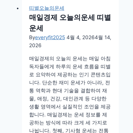
보
띠별오늘의운세
오
매일경제 오늘의운세 띠별
늘
운세
의
운
By
everyfit2025
4월 4, 2026
4월 14,
세
2026
바
매일경제의 오늘의 운세는 매일 아침
로
독자들에게 하루의 운세 흐름을 띠별
가
로 요약하여 제공하는 인기 콘텐츠입
기
니다. 단순한 재미 운세가 아니라, 전
검
통 역학과 현대 기술을 결합하여 재
색
물, 애정, 건강, 대인관계 등 다양한
결
생활 영역에서 실질적인 조언을 제공
과
합니다. 매일경제는 운세 정보를 제
공하는 방식에 따라 크게 세 가지로
나뉩니다. 첫째, 기사형 운세는 전통