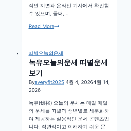
적인 지면과 온라인 기사에서 확인할
수 있으며, 둘째,…
매
Read More
일
경
제
띠별오늘의운세
오
녹유오늘의운세 띠별운세
늘
보기
의
운
By
everyfit2025
4월 4, 2026
4월 14,
세
2026
띠
녹유(錄裕) 오늘의 운세는 매일 매일
별
의 운세를 띠별과 생년별로 세분화하
운
여 제공하는 실용적인 운세 콘텐츠입
세
니다. 직관적이고 이해하기 쉬운 문