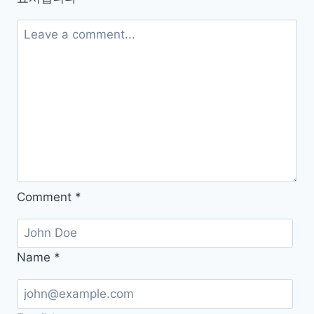
띠
별
운
세
보
기
Comment
*
Name
*