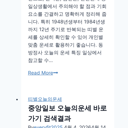
세
일상생활에서 주의해야 할 점과 기회
요소를 간결하고 명확하게 정리해 줍
니다. 특히 1948년생부터 1984년생
까지 12년 주기로 반복되는 띠별 운
세를 상세히 확인할 수 있어 개인별
맞춤 운세로 활용하기 좋습니다. 동
방정사 오늘의 운세 특징 일상에서
참고할 수…
동
Read More
방
정
사
띠별오늘의운세
오
중앙일보 오늘의운세 바로
늘
가기 검색결과
의
운
By
everyfit2025
4월 4, 2026
4월 14,