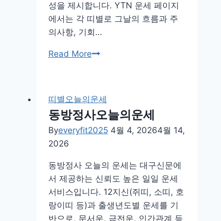
성을 제시합니다. YTN 운세 페이지
에서는 각 띠별로 그날의 흐름과 주
의사항, 기회…
ytn
Read More
오
늘
의
띠별오늘의운세
운
동방정사오늘의운세
세
By
everyfit2025
4월 4, 2026
4월 14,
–
2026
오
늘
동방정사 오늘의 운세는 대구신문에
의
서 제공하는 신뢰도 높은 일일 운세
띠
서비스입니다. 12지신(쥐띠, 소띠, 호
별
랑이띠 등)과 출생년도별 운세를 기
운
반으로, 문서운, 금전운, 인간관계 등