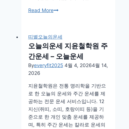
부
Read More
산
일
보
띠별오늘의운세
오
오늘의운세 지윤철학원 주
늘
간운세 – 오늘운세
의
운
By
everyfit2025
4월 4, 2026
4월 14,
세
2026
무
지윤철학원은 전통 명리학을 기반으
료
로 한 오늘의 운세와 주간 운세를 제
사
공하는 전문 운세 서비스입니다. 12
이
지신(쥐띠, 소띠, 호랑이띠 등)을 기
트
준으로 한 개인 맞춤 운세를 제공하
며, 특히 주간 운세는 칼라로 운세의