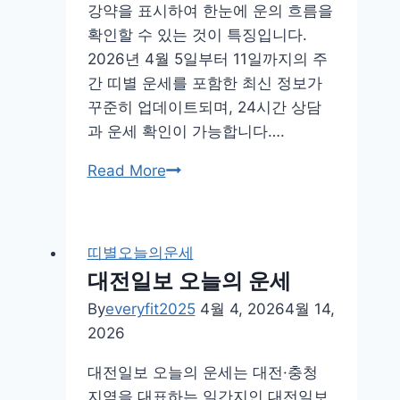
강약을 표시하여 한눈에 운의 흐름을
확인할 수 있는 것이 특징입니다.
2026년 4월 5일부터 11일까지의 주
간 띠별 운세를 포함한 최신 정보가
꾸준히 업데이트되며, 24시간 상담
과 운세 확인이 가능합니다….
오
Read More
늘
의
운
띠별오늘의운세
세
대전일보 오늘의 운세
지
By
everyfit2025
4월 4, 2026
4월 14,
윤
2026
철
학
대전일보 오늘의 운세는 대전·충청
원
지역을 대표하는 일간지인 대전일보