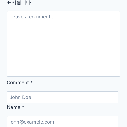
표시됩니다
무
료
–
백
운
산
오
늘
의
운
Comment
*
세
Name
*