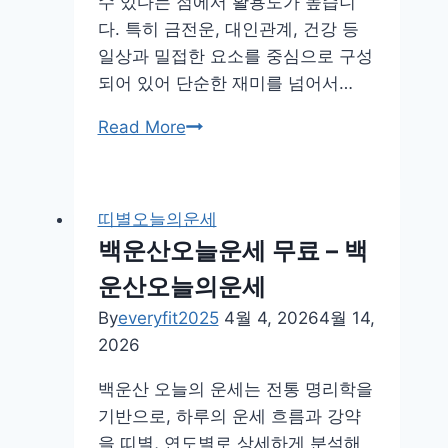
수 있다는 점에서 활용도가 높습니
다. 특히 금전운, 대인관계, 건강 등
일상과 밀접한 요소를 중심으로 구성
되어 있어 단순한 재미를 넘어서…
중
Read More
부
일
보
띠별오늘의운세
오
백운산오늘운세 무료 – 백
늘
운산오늘의운세
의
운
By
everyfit2025
4월 4, 2026
4월 14,
세
2026
백운산 오늘의 운세는 전통 명리학을
기반으로, 하루의 운세 흐름과 강약
을 띠별, 연도별로 상세하게 분석해