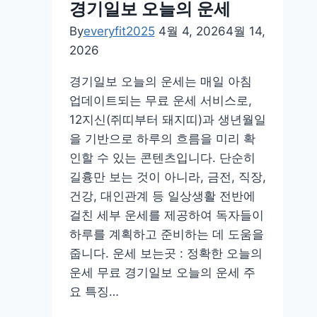
경기일보 오늘의 운세
늘
By
everyfit2025
4월 4, 2026
4월 14,
의
2026
운
세
경기일보 오늘의 운세는 매일 아침
업데이트되는 무료 운세 서비스로,
12지신(쥐띠부터 돼지띠)과 생년월일
을 기반으로 하루의 흐름을 미리 확
인할 수 있는 콘텐츠입니다. 단순히
길흉만 보는 것이 아니라, 금전, 직장,
건강, 대인관계 등 일상생활 전반에
걸친 세부 운세를 제공하여 독자들이
하루를 계획하고 준비하는 데 도움을
줍니다. 운세 보는곳 : 정확한 오늘의
운세 무료 경기일보 오늘의 운세 주
요 특징…